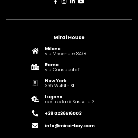
Mirai House
Milano
via Mecenate 84/8
Roma
via Cansacchi 11
New York
355 W 46th St
Lugano
contrada di Sassello 2
+39 0236516003‬
info@mirai-bay.com